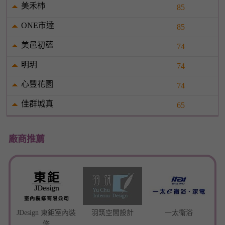
美禾柿
85
ONE市達
85
美邑初蘊
74
明玥
74
心豐花園
74
佳群城真
65
廠商推薦
JDesign 東鉅室內裝
羽筑空間設計
一太衛浴
修