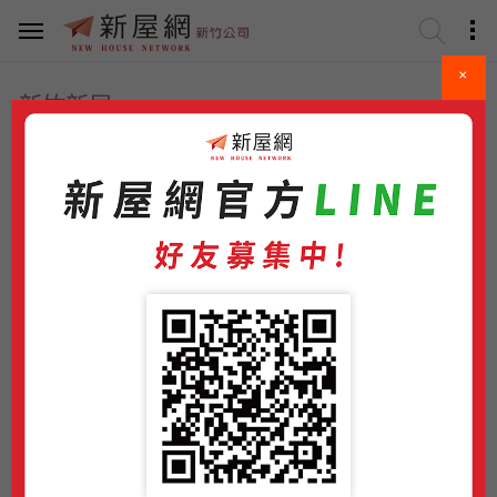
×
新竹新屋
春福BeTwin
美禾柿
富宇森之樹
春上建設
百麗建設
富宇建設
湖口鄉
大樓類
湖口鄉
大樓類
竹北市
大樓類