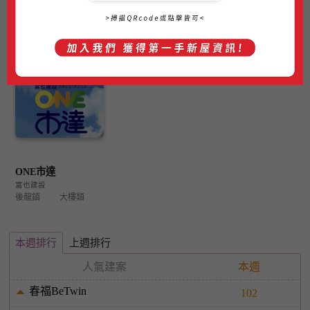
佳群城真
美邑初蘊
富寓
佳群建設
美邑建築
熊阪建設
湖口鄉
大樓類
竹北市
大樓類
湖口鄉
大樓類
苗栗新屋
ONE市達
富也建設
後龍鎮
大樓類
本週排行
上週排行
人氣建案
本週
春福BeTwin
102