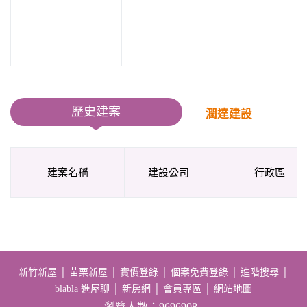
歷史建案
潤達建設
建案名稱
建設公司
行政區
新竹新屋
│
苗栗新屋
│
實價登錄
│
個案免費登錄
│
進階搜尋
│
blabla 進屋聊
│
新房網
│
會員專區
│
網站地圖
瀏覽人數：9696908