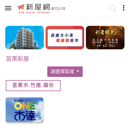
苗栗新屋
請選擇區域
苗栗市.竹南.頭份