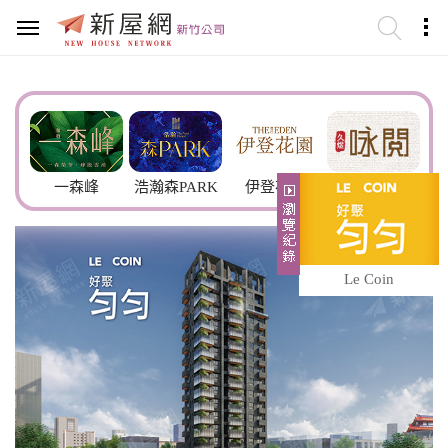
一森峰
浩瀚森PARK
伊登花園
久煜咏閲
飛翔
Le Coin