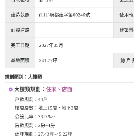
建造執照
(111)府都建字第00246號
使用執照
面臨道路
建築景觀
完工日期
2027年05月
基地面積
241.77坪
總 戶 數
規劃類別：大樓類
大樓類規劃：
住家、店面
戶數規劃：44戶
樓層層數：地上15層‧地下3層
公設比率：33.9 %~
房數規劃：2房~4房
建坪規劃：27.43坪~45.22坪