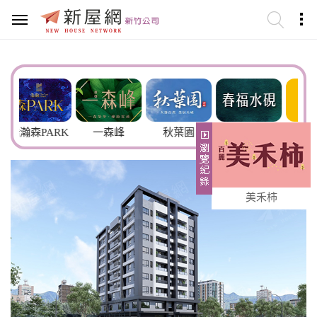
ARK
一森峰
秋葉園
春福水硯
閤慕
美禾柿