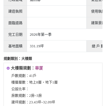
建造執照
使用執照
面臨道路
建築景觀
完工日期
2026年第一季
基地面積
331.19坪
總 戶 數
規劃類別：大樓類
大樓類規劃：
華厦
戶數規劃：41戶
樓層層數：地上8層‧地下1層
公設比率：
房數規劃：2房~3房
建坪規劃：23.43坪~32.09坪