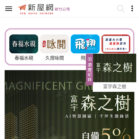
春福水硯
久煜咏閲
飛翔
blabla進屋聊
富宇森之樹