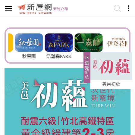
秋葉園
浩瀚森PARK
一森峰
伊登花園
美邑初蘊